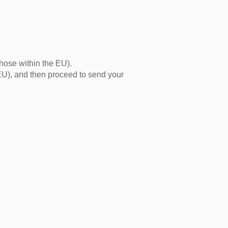
。
those within the EU).
 EU), and then proceed to send your